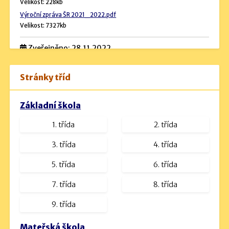
Velikost: 228kb
Výroční zpráva ŠR 2021_2022.pdf
Velikost: 7327kb
Zveřejněno: 28.11.2022
Rozpočet školy
Stránky tříd
Návrh rozpočtu 2024 (podrobný).pdf
Velikost: 534kb
Základní škola
Návrh rozpočtu na rok 2023.docx
1. třída
2. třída
Velikost: 16kb
návrh rozpočtu na rok 2025.pdf
3. třída
4. třída
Velikost: 1230kb
5. třída
6. třída
7. třída
8. třída
9. třída
Mateřská škola