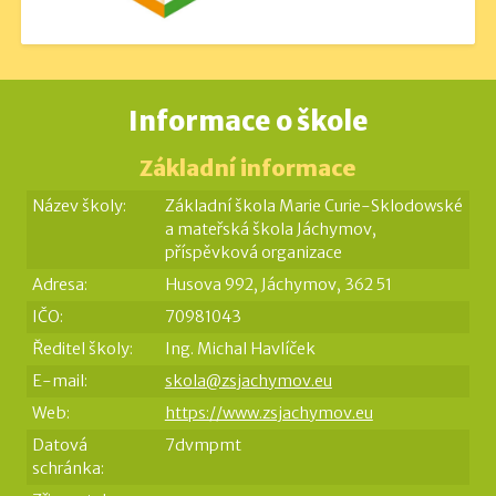
Informace o škole
Základní informace
Název školy:
Základní škola Marie Curie-Sklodowské
a mateřská škola Jáchymov,
příspěvková organizace
Adresa:
Husova 992, Jáchymov, 362 51
IČO:
70981043
Ředitel školy:
Ing. Michal Havlíček
E-mail:
skola@zsjachymov.eu
Web:
https://www.zsjachymov.eu
Datová
7dvmpmt
schránka: