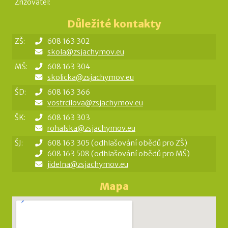
Zřizovatel:
Důležité kontakty
ZŠ:
608 163 302
skola@zsjachymov.eu
MŠ:
608 163 304
skolicka@zsjachymov.eu
ŠD:
608 163 366
vostrcilova@zsjachymov.eu
ŠK:
608 163 303
rohalska@zsjachymov.eu
ŠJ:
608 163 305 (odhlašování obědů pro ZŠ)
608 163 508 (odhlašování obědů pro MŠ)
jidelna@zsjachymov.eu
Mapa