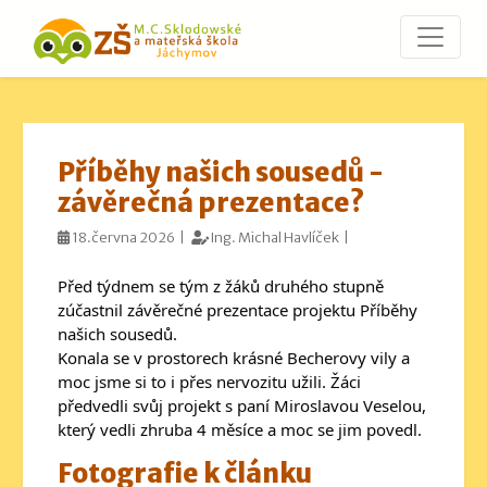
Příběhy našich sousedů -
závěrečná prezentace?️
18.června 2026 |
Ing. Michal Havlíček |
Před týdnem se tým z žáků druhého stupně 
zúčastnil závěrečné prezentace projektu Příběhy 
našich sousedů. 

Konala se v prostorech krásné Becherovy vily a 
moc jsme si to i přes nervozitu užili. Žáci 
předvedli svůj projekt s paní Miroslavou Veselou, 
který vedli zhruba 4 měsíce a moc se jim povedl.
Fotografie k článku