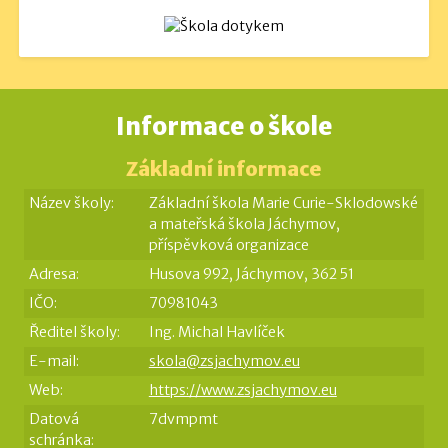
Informace o škole
Základní informace
Název školy:
Základní škola Marie Curie-Sklodowské
a mateřská škola Jáchymov,
příspěvková organizace
Adresa:
Husova 992, Jáchymov, 362 51
IČO:
70981043
Ředitel školy:
Ing. Michal Havlíček
E-mail:
skola@zsjachymov.eu
Web:
https://www.zsjachymov.eu
Datová
7dvmpmt
schránka: