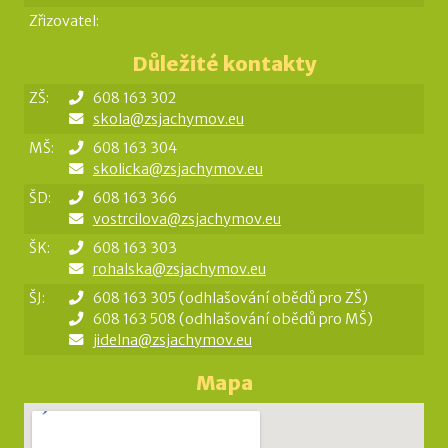
Zřizovatel:
Důležité kontakty
ZŠ:
608 163 302
skola@zsjachymov.eu
MŠ:
608 163 304
skolicka@zsjachymov.eu
ŠD:
608 163 366
vostrcilova@zsjachymov.eu
ŠK:
608 163 303
rohalska@zsjachymov.eu
ŠJ:
608 163 305 (odhlašování obědů pro ZŠ)
608 163 508 (odhlašování obědů pro MŠ)
jidelna@zsjachymov.eu
Mapa