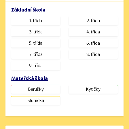
Návrh rozpočtu 2024 (podrobný).pdf
Velikost: 534kb
Základní škola
Návrh rozpočtu na rok 2023.docx
1. třída
2. třída
Velikost: 16kb
návrh rozpočtu na rok 2025.pdf
3. třída
4. třída
Velikost: 1230kb
5. třída
6. třída
7. třída
8. třída
9. třída
Mateřská škola
Berušky
Kytičky
Sluníčka