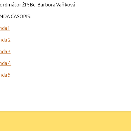
ordinátor ŽP: Bc. Barbora Vaňková
NDA ČASOPIS:
nda 1
nda 2
nda 3
nda 4
nda 5