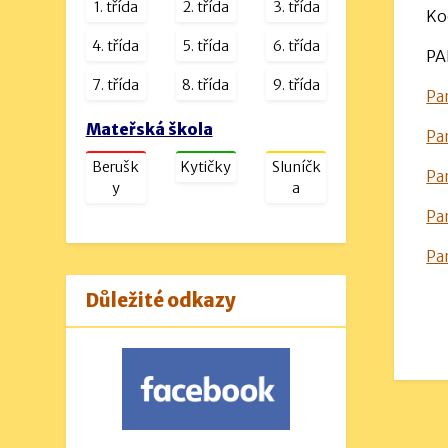
Velikost: 16kb
1. třída
2. třída
3. třída
Ko
návrh rozpočtu na rok 2025.pdf
4. třída
5. třída
6. třída
Velikost: 1230kb
PA
7. třída
8. třída
9. třída
Pa
Mateřská škola
Pa
Berušk
Kytičky
Sluníčk
Pa
y
a
Pa
Pa
Důležité odkazy