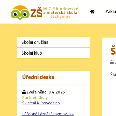
Zákla
Školní družina
Š
Školní klub
Ško
Úřední deska
Zveřejněno: 8.4.2025
Partneři školy
Skiareál Klínovec s.r.o.
Léčebné Lázně Jáchymov, a.s.