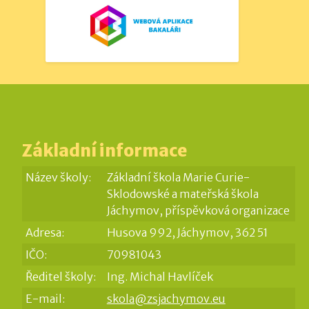
Základní informace
Název školy:
Základní škola Marie Curie-
Sklodowské a mateřská škola
Jáchymov, příspěvková organizace
Adresa:
Husova 992, Jáchymov, 362 51
IČO:
70981043
Ředitel školy:
Ing. Michal Havlíček
E-mail:
skola@zsjachymov.eu