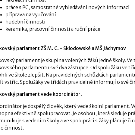
rekreační činnost
práce s PC, samostatné vyhledávání nových informací
příprava na vyučování
hudební činnosti
keramika, pracovní činnosti a ruční práce
kovský parlament ZŠ M. C. - Sklodowské a MŠ Jáchymov
kovský parlament je skupina volených žáků jedné školy. Ve tříd
kovského parlamentu své dva zástupce. Od spolužáků ve třídá
hli ve škole zlepšit. Na pravidelných schůzkách parlame
jít vstříc. Spolužáky ve třídách pravidelně informují o své či
kovský parlament vede koordinátor.
ordinátor je dospělý člověk, který vede školní parlament. 
hopna efektivně spolupracovat. Je osobou, která sleduje prá
munikuje s vedením školy a ve spolupráci s žáky plánuje čin
ho činnost.