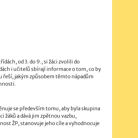
ách, od 3. do 9., si žáci zvolili do
ch i učitelů sbírají informace o tom, co by
ntu řeší, jakým způsobem těmto nápadům
nnosti.
Věnuje se především tomu, aby byla skupina
ci žáků a dává jim zpětnou vazbu,
nost ŽP, stanovuje jeho cíle a vyhodnocuje