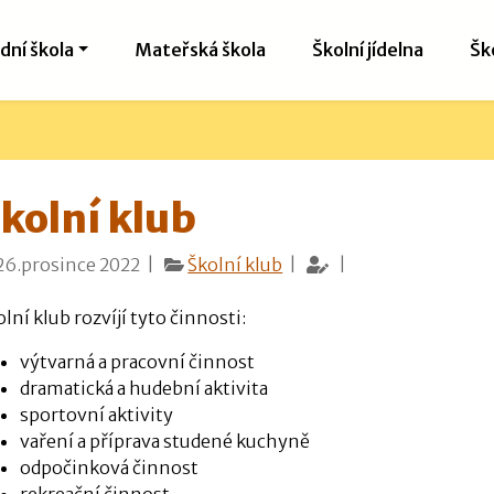
dní škola
Mateřská škola
Školní jídelna
Šk
kolní klub
26.prosince 2022 |
Školní klub
|
|
lní klub rozvíjí tyto činnosti:
výtvarná a pracovní činnost
dramatická a hudební aktivita
sportovní aktivity
vaření a příprava studené kuchyně
odpočinková činnost