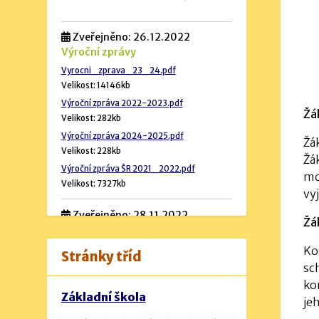
Zveřejněno: 26.12.2022
Výroční zprávy
Vyrocni_zprava_23_24.pdf
Velikost: 14146kb
Výroční zpráva 2022-2023.pdf
Žá
Velikost: 282kb
Výroční zpráva 2024-2025.pdf
Žá
Velikost: 228kb
Žá
Výroční zpráva ŠR 2021_2022.pdf
mo
Velikost: 7327kb
vy
Zveřejněno: 28.11.2022
Žá
Rozpočet školy
Ko
Stránky tříd
sc
Návrh rozpočtu 2024 (podrobný).pdf
ko
Velikost: 534kb
Základní škola
je
Návrh rozpočtu na rok 2023.docx