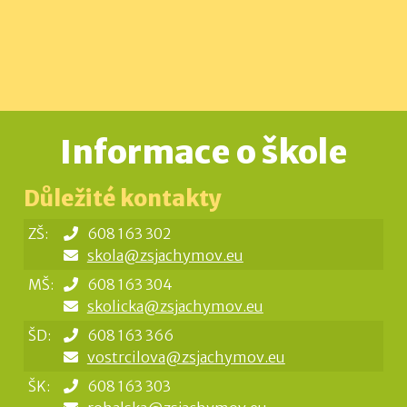
Informace o škole
Důležité kontakty
ZŠ:
608 163 302
skola@zsjachymov.eu
MŠ:
608 163 304
skolicka@zsjachymov.eu
ŠD:
608 163 366
vostrcilova@zsjachymov.eu
ŠK:
608 163 303