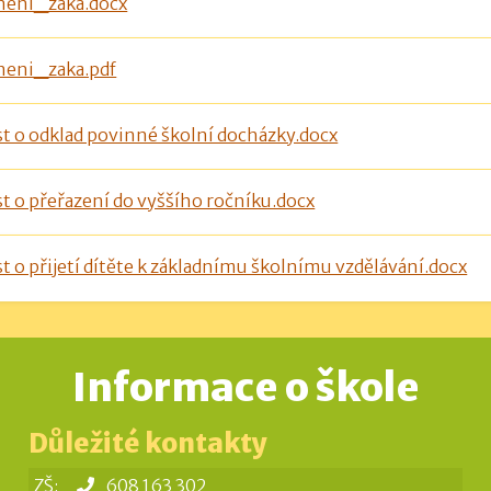
neni_zaka.docx
neni_zaka.pdf
t o odklad povinné školní docházky.docx
t o přeřazení do vyššího ročníku.docx
t o přijetí dítěte k základnímu školnímu vzdělávání.docx
Informace o škole
Důležité kontakty
ZŠ:
608 163 302