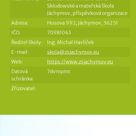
Sklodowské a mateřská škola
Jáchymov, příspěvková organizace
Adresa:
Husova 992, Jáchymov, 362 51
IČO:
70981043
Ředitel školy:
Ing. Michal Havlíček
E-mail:
skola@zsjachymov.eu
Web:
https://www.zsjachymov.eu
Datová
7dvmpmt
schránka:
Zřizovatel: