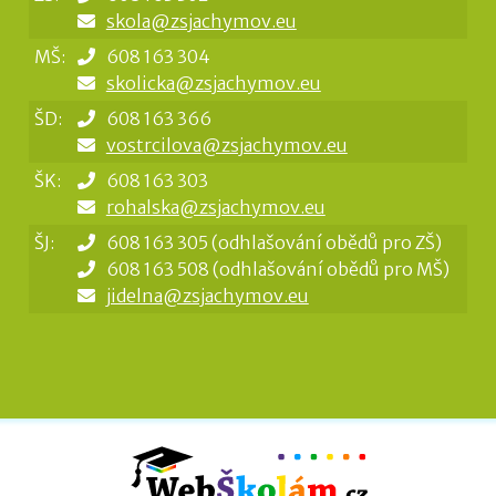
skola@zsjachymov.eu
MŠ:
608 163 304
skolicka@zsjachymov.eu
ŠD:
608 163 366
vostrcilova@zsjachymov.eu
ŠK:
608 163 303
rohalska@zsjachymov.eu
ŠJ:
608 163 305 (odhlašování obědů pro ZŠ)
608 163 508 (odhlašování obědů pro MŠ)
jidelna@zsjachymov.eu