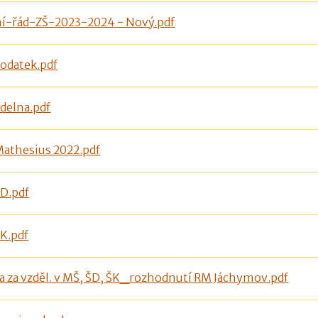
ní-řád-ZŠ-2023-2024 - Nový.pdf
odatek.pdf
delna.pdf
Mathesius 2022.pdf
ŠD.pdf
K.pdf
a za vzděl. v MŠ, ŠD, ŠK_rozhodnutí RM Jáchymov.pdf