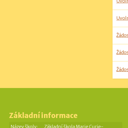
Uvol
Uvol
Žádos
Žádos
Žádos
Základní informace
Název školy:
Základní škola Marie Curie-