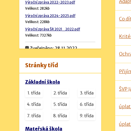
Adap
Výroční zpráva 2022-2023.pdf
Velikost: 282kb
Výroční zpráva 2024-2025.pdf
Co dí
Velikost: 228kb
Výroční zpráva ŠR 2021_2022.pdf
Krité
Velikost: 7327kb
Zveřejněno: 28.11.2022
Ochr
Rozpočet školy
Stránky tříd
Přijí
Návrh rozpočtu 2024 (podrobný).pdf
Velikost: 534kb
Základní škola
Návrh rozpočtu na rok 2023.docx
ŠVP 
Velikost: 16kb
1. třída
2. třída
3. třída
návrh rozpočtu na rok 2025.pdf
4. třída
5. třída
6. třída
úplat
Velikost: 1230kb
7. třída
8. třída
9. třída
úplat
Mateřská škola