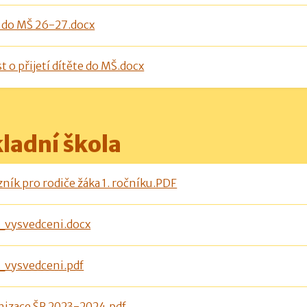
 do MŠ 26-27.docx
t o přijetí dítěte do MŠ.docx
ladní škola
ník pro rodiče žáka 1. ročníku.PDF
_vysvedceni.docx
_vysvedceni.pdf
nizace ŠR 2023-2024.pdf