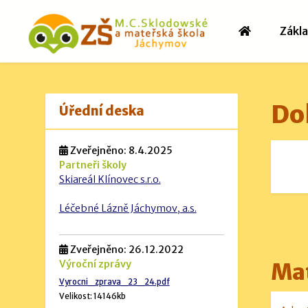
Zákla
Do
Úřední deska
Zveřejněno: 8.4.2025
Partneři školy
Skiareál Klínovec s.r.o.
Léčebné Lázně Jáchymov, a.s.
Zveřejněno: 26.12.2022
Výroční zprávy
Mat
Vyrocni_zprava_23_24.pdf
Velikost: 14146kb