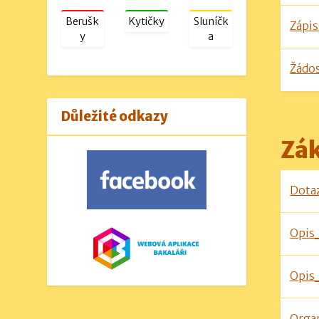
Berušk
Kytičky
Sluníčk
Zápis
y
a
Žádos
Důležité odkazy
Zák
Dotaz
Opis
Opis
Orga