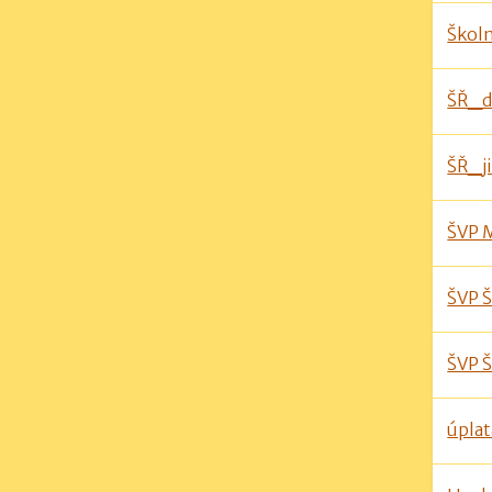
Škol
ŠŘ_d
ŠŘ_ji
ŠVP 
ŠVP 
ŠVP Š
úplat