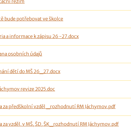
tační režim
tě bude potřebovat ve školce
ria a informace k zápisu 26 -27.docx
ana osobních údajů
mání dětí do MŠ 26_27.docx
Jáchymov revize 2025.doc
a za předškolní vzděl _rozhodnutí RM Jáchymov.pdf
a za vzděl. v MŠ, ŠD, ŠK_rozhodnutí RM Jáchymov.pdf