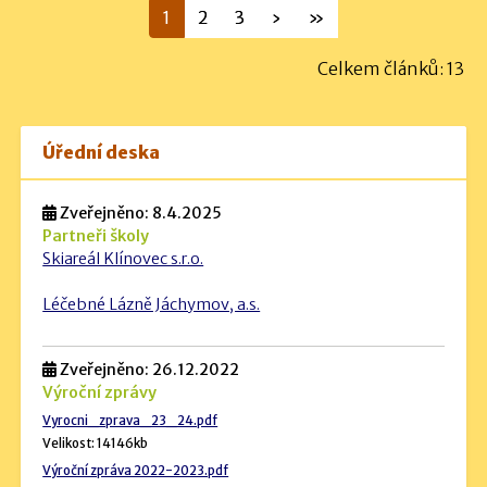
1
2
3
›
»
Celkem článků: 13
Úřední deska
Zveřejněno: 8.4.2025
Partneři školy
Skiareál Klínovec s.r.o.
Léčebné Lázně Jáchymov, a.s.
Zveřejněno: 26.12.2022
Výroční zprávy
Vyrocni_zprava_23_24.pdf
Velikost: 14146kb
Výroční zpráva 2022-2023.pdf