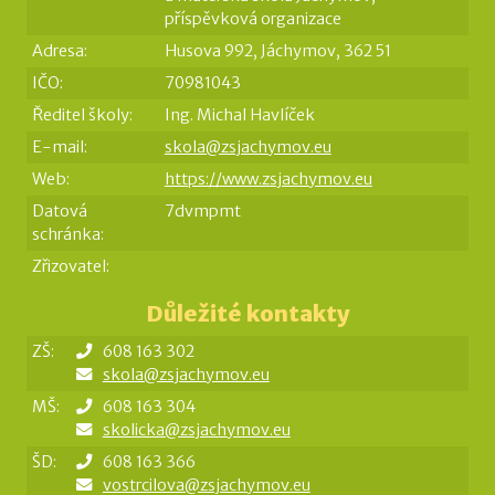
příspěvková organizace
Adresa:
Husova 992, Jáchymov, 362 51
IČO:
70981043
Ředitel školy:
Ing. Michal Havlíček
E-mail:
skola@zsjachymov.eu
Web:
https://www.zsjachymov.eu
Datová
7dvmpmt
schránka:
Zřizovatel:
Důležité kontakty
ZŠ:
608 163 302
skola@zsjachymov.eu
MŠ:
608 163 304
skolicka@zsjachymov.eu
ŠD:
608 163 366
vostrcilova@zsjachymov.eu