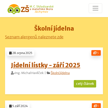
Školní jídelna
Seznam alergenů naleznete zde
28.srpna 2025
5
Jídelní lístky - září 2025
Ing. Michal Havlíček |
Školní jídelna
celý článek
5.září 2024
1