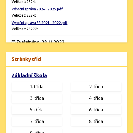
Velikost: 282kb
Výroční zpráva 2024-2025.pdf
Velikost: 228kb
Výroční zpráva ŠR 2021_2022.pdf
Velikost: 7327kb
Zveřejněno: 28.11.2022
Rozpočet školy
Stránky tříd
Návrh rozpočtu 2024 (podrobný).pdf
Velikost: 534kb
Základní škola
Návrh rozpočtu na rok 2023.docx
1. třída
2. třída
Velikost: 16kb
návrh rozpočtu na rok 2025.pdf
3. třída
4. třída
Velikost: 1230kb
5. třída
6. třída
7. třída
8. třída