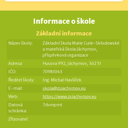
Informace o škole
Základní informace
Název školy:
Základní škola Marie Curie-Sklodowské
a mateřská škola Jáchymov,
příspěvková organizace
Adresa:
Husova 992, Jáchymov, 362 51
IČO:
70981043
Ředitel školy:
Ing. Michal Havlíček
E-mail:
skola@zsjachymov.eu
Web:
https://www.zsjachymov.eu
Datová
7dvmpmt
schránka:
Zřizovatel: