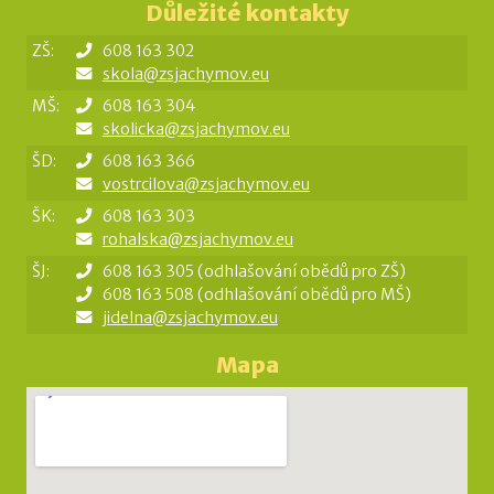
Důležité kontakty
ZŠ:
608 163 302
skola@zsjachymov.eu
MŠ:
608 163 304
skolicka@zsjachymov.eu
ŠD:
608 163 366
vostrcilova@zsjachymov.eu
ŠK:
608 163 303
rohalska@zsjachymov.eu
ŠJ:
608 163 305 (odhlašování obědů pro ZŠ)
608 163 508 (odhlašování obědů pro MŠ)
jidelna@zsjachymov.eu
Mapa