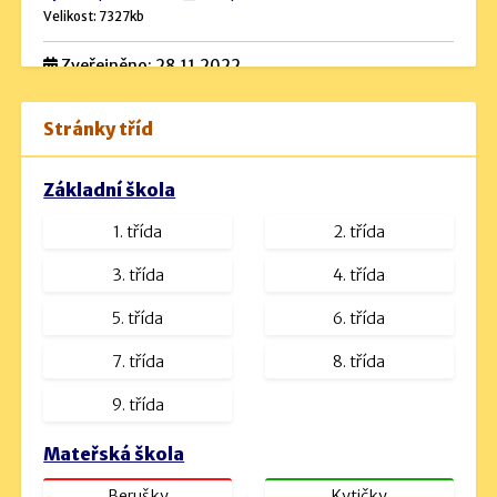
Velikost: 7327kb
Zveřejněno: 28.11.2022
Rozpočet školy
Stránky tříd
Návrh rozpočtu 2024 (podrobný).pdf
Velikost: 534kb
Základní škola
Návrh rozpočtu na rok 2023.docx
1. třída
2. třída
Velikost: 16kb
návrh rozpočtu na rok 2025.pdf
3. třída
4. třída
Velikost: 1230kb
5. třída
6. třída
7. třída
8. třída
9. třída
Mateřská škola
Berušky
Kytičky