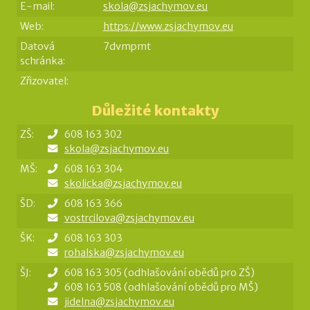
E-mail:
skola@zsjachymov.eu
Web:
https://www.zsjachymov.eu
Datová
7dvmpmt
schránka:
Zřizovatel:
Důležité kontakty
ZŠ:
608 163 302
skola@zsjachymov.eu
MŠ:
608 163 304
skolicka@zsjachymov.eu
ŠD:
608 163 366
vostrcilova@zsjachymov.eu
ŠK:
608 163 303
rohalska@zsjachymov.eu
ŠJ:
608 163 305 (odhlašování obědů pro ZŠ)
608 163 508 (odhlašování obědů pro MŠ)
jidelna@zsjachymov.eu