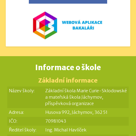
Informace o škole
Základní informace
Název školy:
Základní škola Marie Curie-Sklodowské
a mateřská škola Jáchymov,
příspěvková organizace
Adresa:
Husova 992, Jáchymov, 362 51
IČO:
70981043
Ředitel školy:
Ing. Michal Havlíček