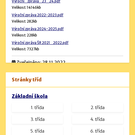
Vyrocni_zprava_23_24.pdf
Velikost: 14146kb
Výroční zpráva 2022-2023.pdf
Velikost: 282kb
Výroční zpráva 2024-2025.pdf
Velikost: 228kb
Výroční zpráva ŠR 2021_2022.pdf
Velikost: 7327kb
Zveřejněno: 28.11.2022
Rozpočet školy
Stránky tříd
Návrh rozpočtu 2024 (podrobný).pdf
Velikost: 534kb
Základní škola
Návrh rozpočtu na rok 2023.docx
1. třída
2. třída
Velikost: 16kb
návrh rozpočtu na rok 2025.pdf
3. třída
4. třída
Velikost: 1230kb
5. třída
6. třída