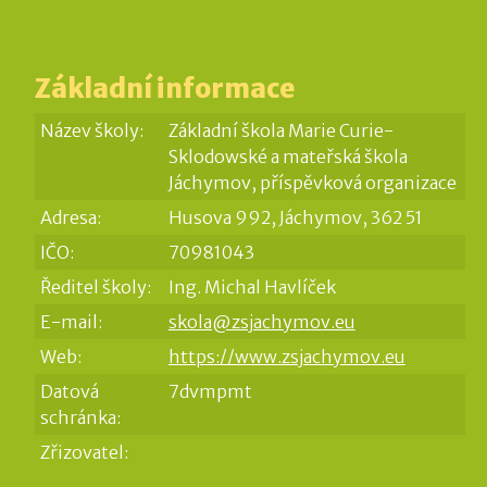
Základní informace
Název školy:
Základní škola Marie Curie-
Sklodowské a mateřská škola
Jáchymov, příspěvková organizace
Adresa:
Husova 992, Jáchymov, 362 51
IČO:
70981043
Ředitel školy:
Ing. Michal Havlíček
E-mail:
skola@zsjachymov.eu
Web:
https://www.zsjachymov.eu
Datová
7dvmpmt
schránka:
Zřizovatel: