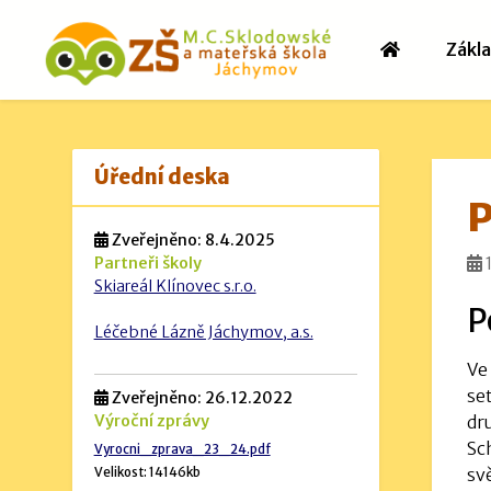
Zákla
Úřední deska
P
Zveřejněno: 8.4.2025
Partneři školy
Skiareál Klínovec s.r.o.
P
Léčebné Lázně Jáchymov, a.s.
Ve
se
Zveřejněno: 26.12.2022
dr
Výroční zprávy
Sc
Vyrocni_zprava_23_24.pdf
sv
Velikost: 14146kb