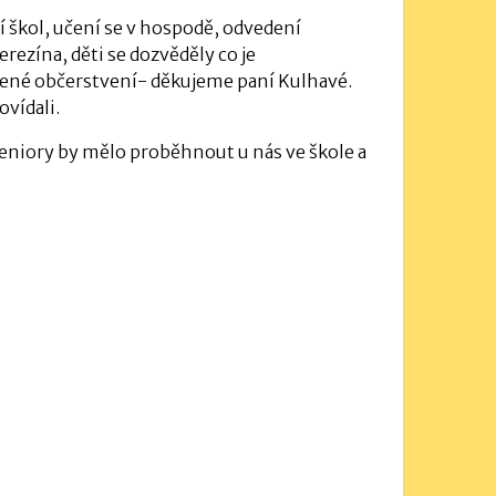
í škol, učení se v hospodě, odvedení
rezína, děti se dozvěděly co je
avené občerstvení- děkujeme paní Kulhavé.
ovídali.
seniory by mělo proběhnout u nás ve škole a