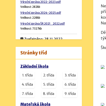
Výroční zpráva 2022-2023.pdf
Ne
Velikost: 282kb
př
Výroční zpráva 2024-2025.pdf
ko
Velikost: 228kb
Na
Výroční zpráva ŠR 2021_2022.pdf
Velikost: 7327kb
Dě
tý
Zveřejněno: 28.11.2022
Rozpočet školy
Šk
Stránky tříd
Návrh rozpočtu 2024 (podrobný).pdf
Velikost: 534kb
Základní škola
Návrh rozpočtu na rok 2023.docx
Velikost: 16kb
1. třída
2. třída
3. třída
návrh rozpočtu na rok 2025.pdf
4. třída
5. třída
6. třída
Velikost: 1230kb
7. třída
8. třída
9. třída
Mateřská škola