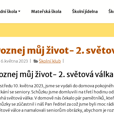
dní škola
Mateřská škola
Školní jídelna
Šk
oznej můj život- 2. světo
16.května 2023 |
Školní klub
|
oznej můj život- 2. světová válka
 středu 10. května 2023, jsme se vydali do domova pokojného
tkání se seniory. Schůzku jsme domluvili na třetí hodinu 
uhá světová válka. V domově nás čekalo pár pamětníků, kteř
hůzky se zúčastnil i náš Pan ředitel za což jsme byli moc rádi
ětové válce a namalovali seniorům obrázky, abychom je rozv