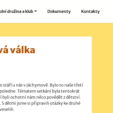
olní družina a klub
Dokumenty
Kontakty
vá válka
 stáří u nás v Jáchymově. Bylo to naše třetí
odpoledne. Tématem setkání byla tentokrát
í byli ochotní nám něco povědět z dětství.
. S dětmi jsme si připravili otázky ke druhé
eselili.