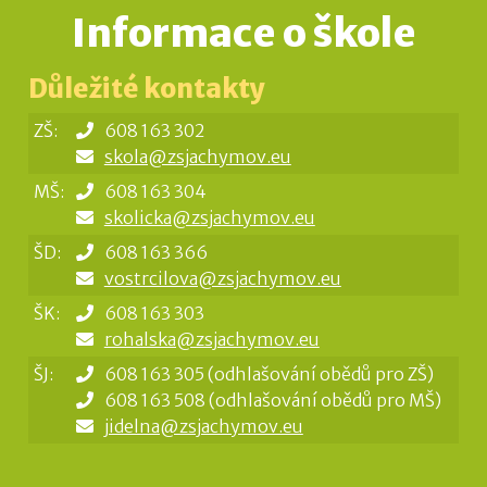
Informace o škole
Důležité kontakty
ZŠ:
608 163 302
skola@zsjachymov.eu
MŠ:
608 163 304
skolicka@zsjachymov.eu
ŠD:
608 163 366
vostrcilova@zsjachymov.eu
ŠK:
608 163 303
rohalska@zsjachymov.eu
ŠJ:
608 163 305 (odhlašování obědů pro ZŠ)
608 163 508 (odhlašování obědů pro MŠ)
jidelna@zsjachymov.eu