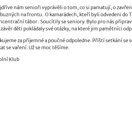
jdříve nám senioři vyprávěli o tom, co si pamatují, o zavřen
íbuzných na frontu. O kamarádech, kteří byli odvedeni do Te
ncentrační tábor. Soucítily se seniory. Bylo pro nás připr
 závěr děti pokládaly své otázky, na které jim pamětníci odp
kujeme za příjemné a poučné odpoledne. Příští setkání se 
kat se vaření. Už se moc těšíme.
olní Klub