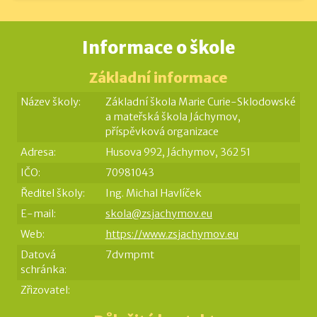
Informace o škole
Základní informace
Název školy:
Základní škola Marie Curie-Sklodowské
a mateřská škola Jáchymov,
příspěvková organizace
Adresa:
Husova 992, Jáchymov, 362 51
IČO:
70981043
Ředitel školy:
Ing. Michal Havlíček
E-mail:
skola@zsjachymov.eu
Web:
https://www.zsjachymov.eu
Datová
7dvmpmt
schránka:
Zřizovatel: