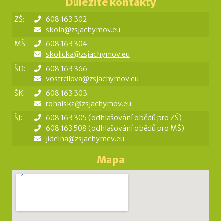
Důležité kontakty
ZŠ:
608 163 302
skola@zsjachymov.eu
MŠ:
608 163 304
skolicka@zsjachymov.eu
ŠD:
608 163 366
vostrcilova@zsjachymov.eu
ŠK:
608 163 303
rohalska@zsjachymov.eu
ŠJ:
608 163 305 (odhlašování obědů pro ZŠ)
608 163 508 (odhlašování obědů pro MŠ)
jidelna@zsjachymov.eu
Mapa