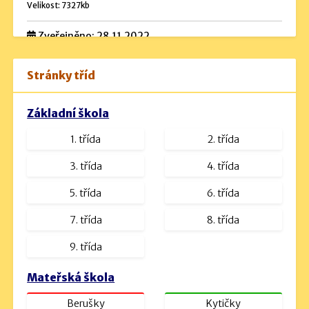
Velikost: 7327kb
Zveřejněno: 28.11.2022
Rozpočet školy
Stránky tříd
Návrh rozpočtu 2024 (podrobný).pdf
Velikost: 534kb
Základní škola
Návrh rozpočtu na rok 2023.docx
1. třída
2. třída
Velikost: 16kb
návrh rozpočtu na rok 2025.pdf
3. třída
4. třída
Velikost: 1230kb
5. třída
6. třída
7. třída
8. třída
9. třída
Mateřská škola
Berušky
Kytičky