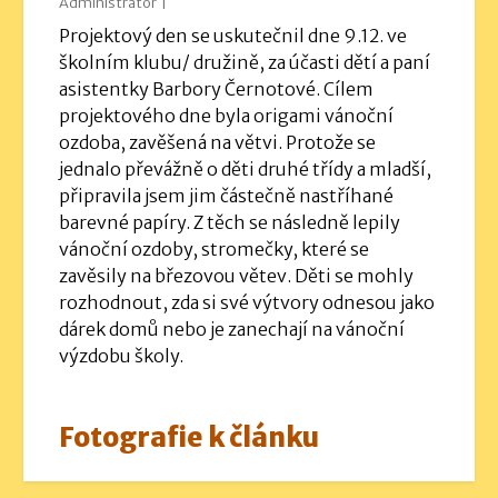
Administrátor |
Projektový den se uskutečnil dne 9.12. ve
školním klubu/ družině, za účasti dětí a paní
asistentky Barbory Černotové. Cílem
projektového dne byla origami vánoční
ozdoba, zavěšená na větvi. Protože se
jednalo převážně o děti druhé třídy a mladší,
připravila jsem jim částečně nastříhané
barevné papíry. Z těch se následně lepily
vánoční ozdoby, stromečky, které se
zavěsily na březovou větev. Děti se mohly
rozhodnout, zda si své výtvory odnesou jako
dárek domů nebo je zanechají na vánoční
výzdobu školy.
Fotografie k článku