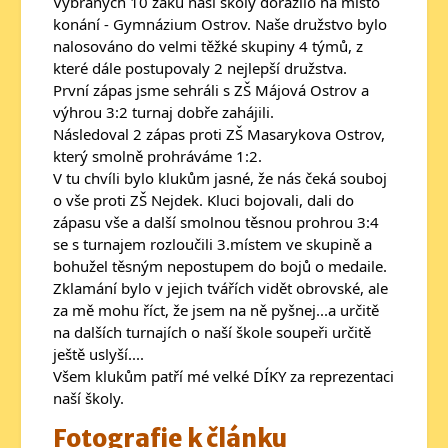
Vybraných 10 žáků naší školy dorazilo na místo
konání - Gymnázium Ostrov. Naše družstvo bylo
nalosováno do velmi těžké skupiny 4 týmů, z
které dále postupovaly 2 nejlepší družstva.
První zápas jsme sehráli s ZŠ Májová Ostrov a
výhrou 3:2 turnaj dobře
zahájili.
Následoval 2 zápas proti ZŠ Masarykova Ostrov,
který smolně prohráváme 1:2.
V tu chvíli bylo klukům jasné, že nás čeká souboj
o vše proti ZŠ Nejdek. Kluci bojovali, dali do
zápasu vše a další smolnou těsnou prohrou 3:4
se s turnajem rozloučili 3.místem ve skupině a
bohužel těsným nepostupem do bojů o medaile.
Zklamání bylo v jejich tvářích vidět obrovské, ale
za mě mohu říct, že jsem na ně pyšnej...a určitě
na dalších turnajích o naší škole soupeři určitě
ještě uslyší....
Všem klukům patří mé velké DÍKY za reprezentaci
naší školy.
Fotografie k článku